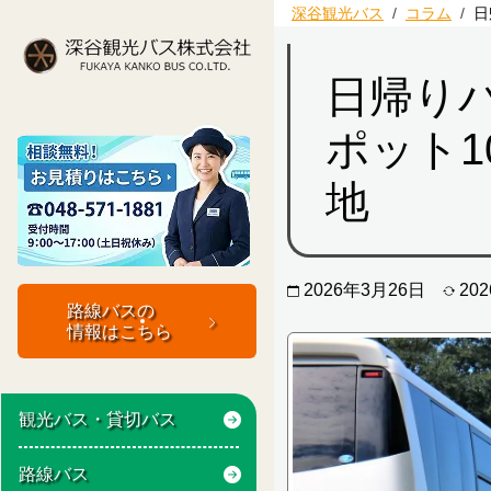
コ
深谷観光バス
コラム
日
ン
テ
日帰り
ン
Just another WordPress site
深谷観光バス
ポット
ツ
へ
地
ス
キ
ッ
プ
2026年3月26日
20
路線バスの
情報はこちら
観光バス・貸切バス
路線バス