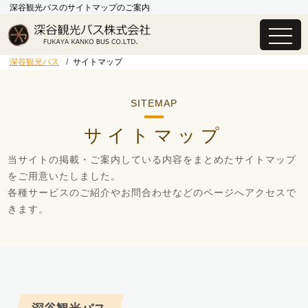
コ
深谷観光バスのサイトマップのご案内
ン
テ
Just another WordPress site
深谷観光バス
ン
深谷観光バス
サイトマップ
ツ
へ
ス
キ
サイトマップ
ッ
プ
当サイトの掲載・ご案内している内容をまとめたサイトマップ
をご用意いたしました。
各種サービスのご紹介やお問合わせなどのページへアクセスで
きます。